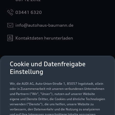
03441 6320
info@autohaus-baumann.de
Kontaktdaten herunterladen
Öffnungszeiten
Cookie und Datenfreigabe
Einstellung
Service
Wir, die AUDI AG, Auto-Union-Straße 1, 85057 Ingolstadt, allein
Geöffnet bis
19:00
oder in Zusammenarbeit mit unseren verbundenen Unternehmen
und Partnern ("Wir", "Unser"), nutzen auf unserer Website
eigene und Dienste Dritter, die Cookies und ähnliche Technologien
Teile- & Zubehörverkauf
verwenden ("Dienste"), die uns helfen, unsere Website zu
Geöffnet bis
19:00
verbessern, den Datenverkehr und die Nutzung zu analysieren
und auf Ihre Interessen zugeschnittene Inhalte anzuzeigen,