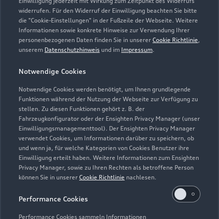
Einwilligung jederzeit mit Wirkung zum Zeitpunkt des Widerrufs
widerrufen. Für den Widerruf der Einwilligung beachten Sie bitte
die "Cookie-Einstellungen" in der Fußzeile der Webseite. Weitere
Informationen sowie konkrete Hinweise zur Verwendung Ihrer
personenbezogenen Daten finden Sie in unserer
Cookie Richtlinie
,
unserem
Datenschutzhinweis
und im
Impressum
.
Notwendige Cookies
Notwendige Cookies werden benötigt, um Ihnen grundlegende
Zur Reparatur
Funktionen während der Nutzung der Webseite zur Verfügung zu
stellen. Zu diesen Funktionen gehört z. B. der
Fahrzeugkonfigurator oder der Ensighten Privacy Manager (unser
Einwilligungsmanagementtool). Der Ensighten Privacy Manager
Zurück nach oben
verwendet Cookies, um Informationen darüber zu speichern, ob
und wenn ja, für welche Kategorien von Cookies Benutzer ihre
Einwilligung erteilt haben. Weitere Informationen zum Ensighten
Modelle
Privacy Manager, sowie zu Ihren Rechten als betroffene Person
können Sie in unserer
Cookie Richtlinie
nachlesen.
Kaufen & leasen
Alle Modelle
Performance Cookies
Modelle vergleichen
Service & Zubehör
Performance Cookies sammeln Informationen