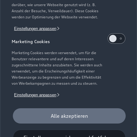
Neuwagensuche
darüber, wie unsere Webseite genutzt wird (z. B.
Elektromodelle
Anzahl der Besuche, Verweildauer). Diese Cookies
Gebrauchtwagensuche
Support
werden zur Optimierung der Webseite verwendet.
Saisonale Angebote
Plug-in-Hybride
Gebrauchtwagen
Einstellungen anpassen
Audi Services
Über Audi
Kundenservice
Finanzierung
Marketing Cookies
Garantie
Händlersuche
Aktionen & Angebote
Unternehmen
Marketing Cookies werden verwendet, um für die
Audi digital services
Benutzer relevantere und auf deren Interessen
Audi Code
Geschäftskunden
Karriere
zugeschnittene Inhalte anzubieten. Sie werden auch
myAudi
verwendet, um die Erscheinungshäufigkeit einer
Häufige Fragen (FAQ)
Investor Relations
Werbeanzeige zu begrenzen und um die Effektivität
© 2026 AUDI AG. Alle Rechte vorbehalten
von Werbekampagnen zu messen und zu steuern.
Audi Online Beratung
Presse & Media Center
Impressum
Rechtliches
Hinweisgebersystem
Einstellungen anpassen
Online-Terminvereinbarung
Datenschutz
Datenschutzinformation
Cookie-Einstellungen
Servicekontakt
Cookie-Richtlinie
Barrierefreiheit
Audi erleben
Alle akzeptieren
Digital Services Act
EU Data Act
Bordbuch & Bedienungsanleitungen
Newsletter
Verträge kündigen